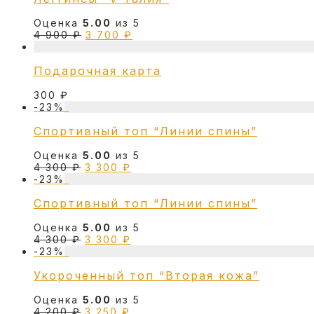
200 ₽.
Оценка
5.00
из 5
Первоначальная
Текущая
4 900
₽
3 700
₽
цена
цена:
составляла
3
Подарочная карта
4
700 ₽.
900 ₽.
300
₽
-
23
%
Спортивный топ “Линии спины”
Оценка
5.00
из 5
Первоначальная
Текущая
4 300
₽
3 300
₽
цена
цена:
-
23
%
составляла
3
Спортивный топ “Линии спины”
4
300 ₽.
300 ₽.
Оценка
5.00
из 5
Первоначальная
Текущая
4 300
₽
3 300
₽
цена
цена:
-
23
%
составляла
3
Укороченный топ “Вторая кожа”
4
300 ₽.
300 ₽.
Оценка
5.00
из 5
Первоначальная
Текущая
4 200
₽
3 250
₽