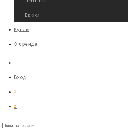
Леггинсы
Брюки
Курсы
О бренде
Вход
0
0