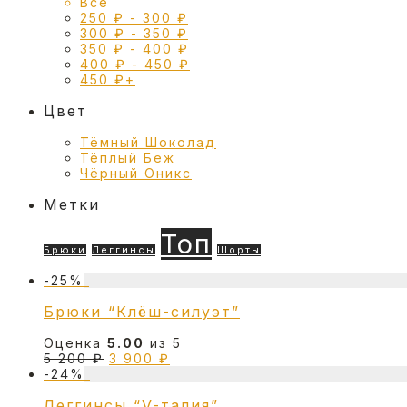
Все
250
₽
-
300
₽
300
₽
-
350
₽
350
₽
-
400
₽
400
₽
-
450
₽
450
₽
+
Цвет
Тёмный Шоколад
Тёплый Беж
Чёрный Оникс
Метки
Топ
Брюки
Леггинсы
Шорты
-
25
%
Брюки “Клёш-силуэт”
Оценка
5.00
из 5
Первоначальная
Текущая
5 200
₽
3 900
₽
цена
цена:
-
24
%
составляла
3
Леггинсы “V-талия”
5
900 ₽.